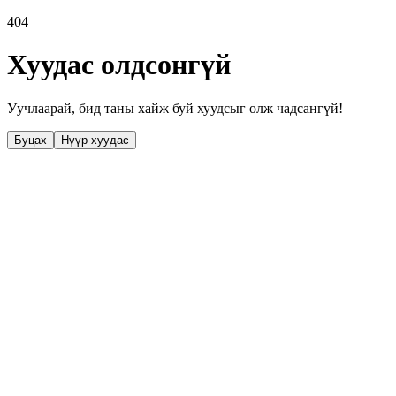
404
Хуудас олдсонгүй
Уучлаарай, бид таны хайж буй хуудсыг олж чадсангүй!
Буцах
Нүүр хуудас