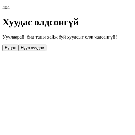
404
Хуудас олдсонгүй
Уучлаарай, бид таны хайж буй хуудсыг олж чадсангүй!
Буцах
Нүүр хуудас