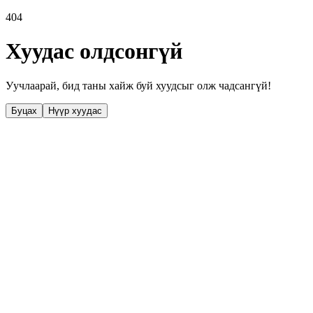
404
Хуудас олдсонгүй
Уучлаарай, бид таны хайж буй хуудсыг олж чадсангүй!
Буцах
Нүүр хуудас