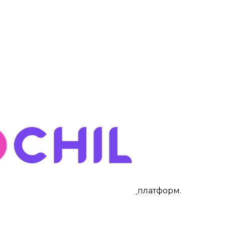
платформ
.