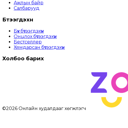
Ажлын байр
Салбарууд
Бүтээгдэхүүн
Бүх бүтээгдэхүүн
Онцлох бүтээгдэхүүн
Бестселлер
Хямдарсан бүтээгдэхүүн
Холбоо барих
©
2026
Онлайн худалдааг хөгжүүлэгч