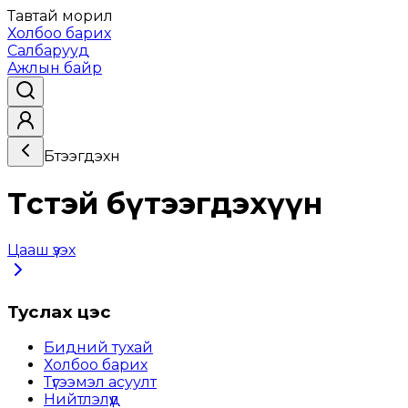
Тавтай морил
Холбоо барих
Салбарууд
Ажлын байр
Бүтээгдэхүүн
Төстэй бүтээгдэхүүн
Цааш үзэх
Туслах цэс
Бидний тухай
Холбоо барих
Түгээмэл асуулт
Нийтлэлүүд