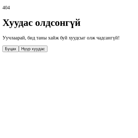
404
Хуудас олдсонгүй
Уучлаарай, бид таны хайж буй хуудсыг олж чадсангүй!
Буцах
Нүүр хуудас