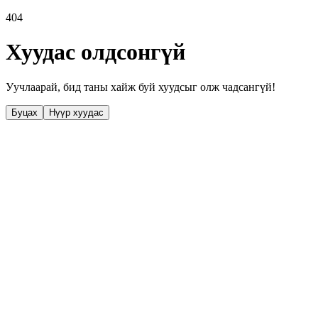
404
Хуудас олдсонгүй
Уучлаарай, бид таны хайж буй хуудсыг олж чадсангүй!
Буцах
Нүүр хуудас