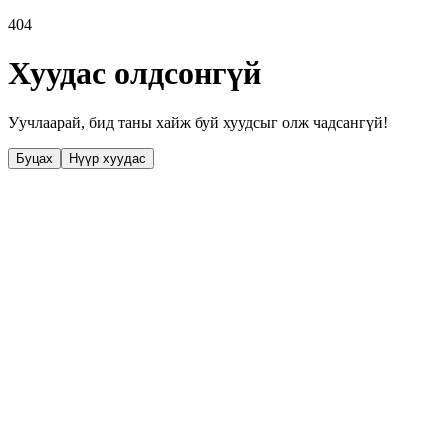
404
Хуудас олдсонгүй
Уучлаарай, бид таны хайж буй хуудсыг олж чадсангүй!
Буцах
Нүүр хуудас