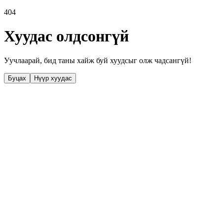
404
Хуудас олдсонгүй
Уучлаарай, бид таны хайж буй хуудсыг олж чадсангүй!
Буцах
Нүүр хуудас