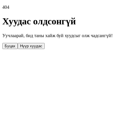
404
Хуудас олдсонгүй
Уучлаарай, бид таны хайж буй хуудсыг олж чадсангүй!
Буцах
Нүүр хуудас