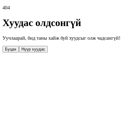
404
Хуудас олдсонгүй
Уучлаарай, бид таны хайж буй хуудсыг олж чадсангүй!
Буцах
Нүүр хуудас