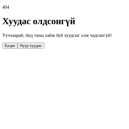
404
Хуудас олдсонгүй
Уучлаарай, бид таны хайж буй хуудсыг олж чадсангүй!
Буцах
Нүүр хуудас