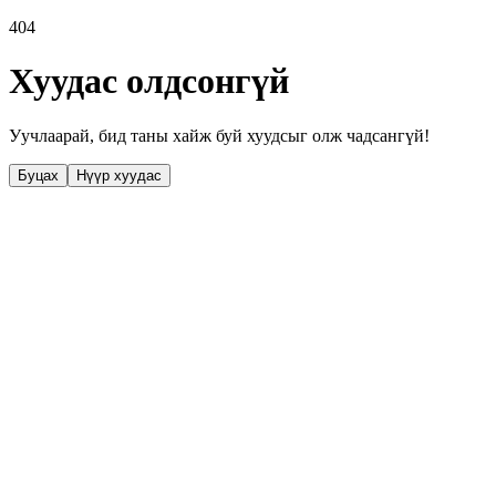
404
Хуудас олдсонгүй
Уучлаарай, бид таны хайж буй хуудсыг олж чадсангүй!
Буцах
Нүүр хуудас