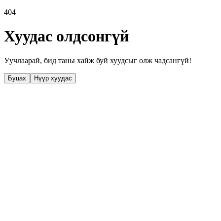
404
Хуудас олдсонгүй
Уучлаарай, бид таны хайж буй хуудсыг олж чадсангүй!
Буцах
Нүүр хуудас