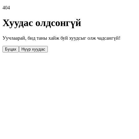
404
Хуудас олдсонгүй
Уучлаарай, бид таны хайж буй хуудсыг олж чадсангүй!
Буцах
Нүүр хуудас