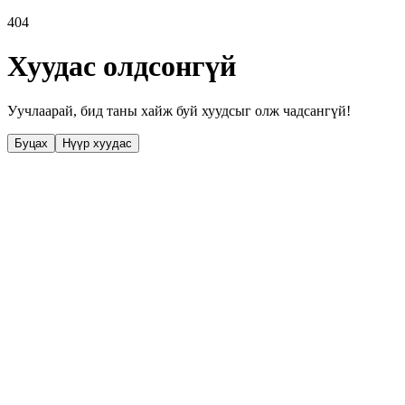
404
Хуудас олдсонгүй
Уучлаарай, бид таны хайж буй хуудсыг олж чадсангүй!
Буцах
Нүүр хуудас