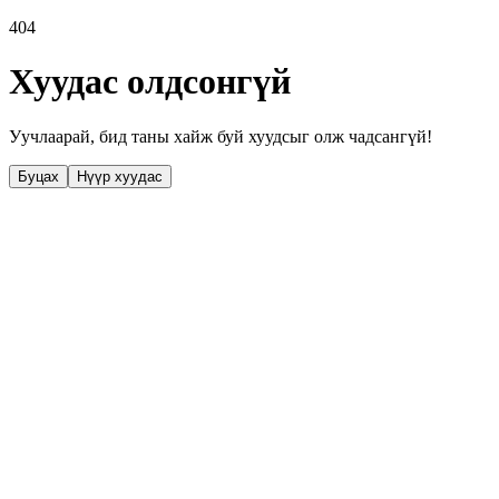
404
Хуудас олдсонгүй
Уучлаарай, бид таны хайж буй хуудсыг олж чадсангүй!
Буцах
Нүүр хуудас