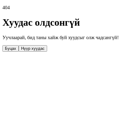
404
Хуудас олдсонгүй
Уучлаарай, бид таны хайж буй хуудсыг олж чадсангүй!
Буцах
Нүүр хуудас