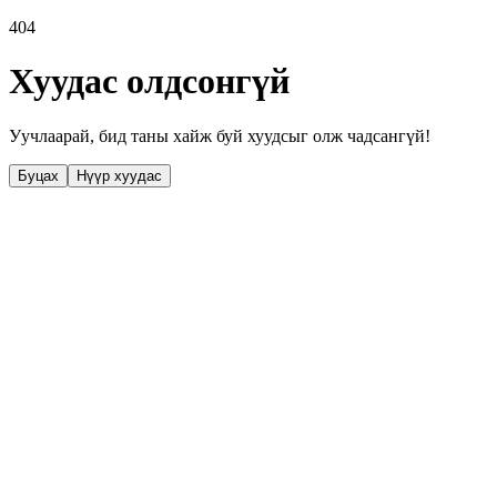
404
Хуудас олдсонгүй
Уучлаарай, бид таны хайж буй хуудсыг олж чадсангүй!
Буцах
Нүүр хуудас