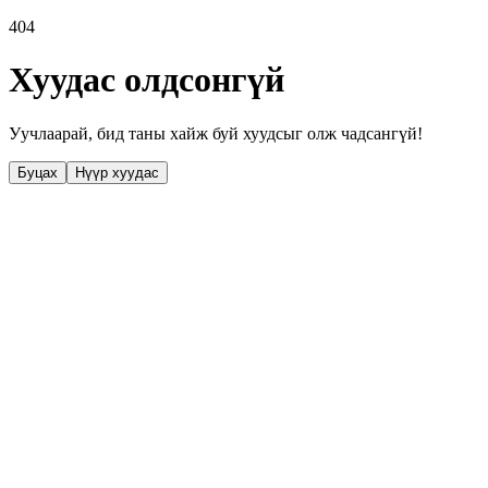
404
Хуудас олдсонгүй
Уучлаарай, бид таны хайж буй хуудсыг олж чадсангүй!
Буцах
Нүүр хуудас