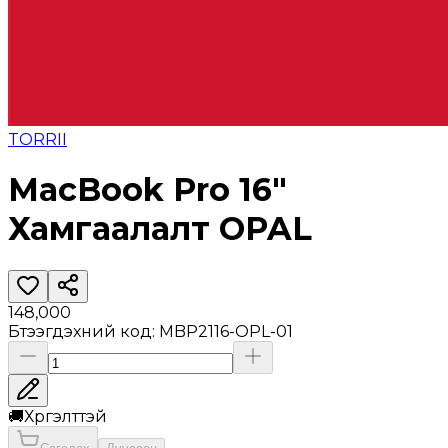
TORRII
MacBook Pro 16"
Хамгаалалт OPAL
148,000
Бүтээгдэхүүний код
:
MBP2116-OPL-01
🚚
Хүргэлттэй