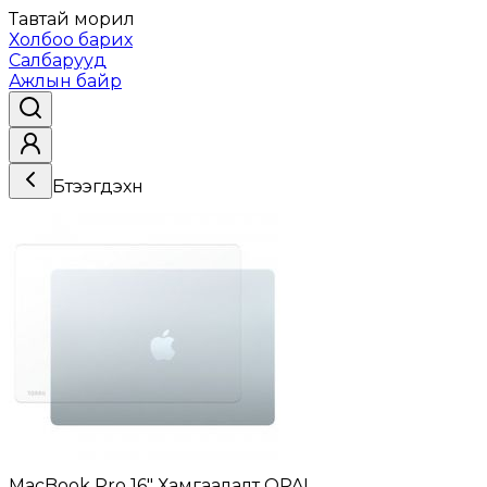
Тавтай морил
Холбоо барих
Салбарууд
Ажлын байр
Бүтээгдэхүүн
MacBook Pro 16" Хамгаалалт OPAL