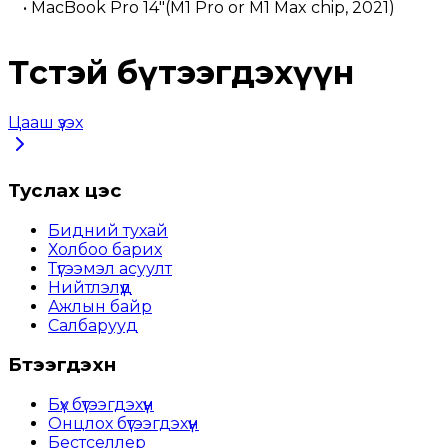
• MacBook Pro 14"(M1 Pro or M1 Max chip, 2021)
Төстэй бүтээгдэхүүн
Цааш үзэх
Туслах цэс
Бидний тухай
Холбоо барих
Түгээмэл асуулт
Нийтлэлүүд
Ажлын байр
Салбарууд
Бүтээгдэхүүн
Бүх бүтээгдэхүүн
Онцлох бүтээгдэхүүн
Бестселлер