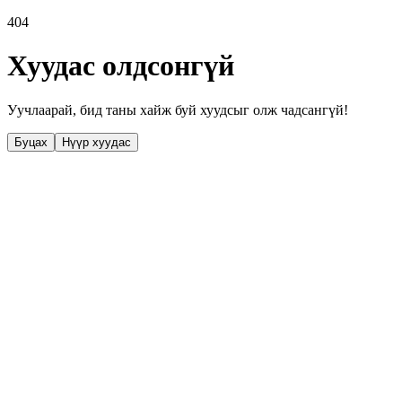
404
Хуудас олдсонгүй
Уучлаарай, бид таны хайж буй хуудсыг олж чадсангүй!
Буцах
Нүүр хуудас