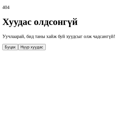
404
Хуудас олдсонгүй
Уучлаарай, бид таны хайж буй хуудсыг олж чадсангүй!
Буцах
Нүүр хуудас