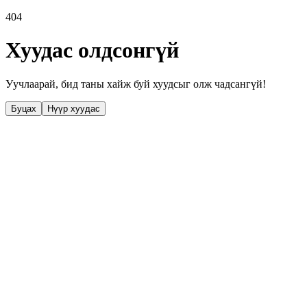
404
Хуудас олдсонгүй
Уучлаарай, бид таны хайж буй хуудсыг олж чадсангүй!
Буцах
Нүүр хуудас