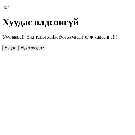
404
Хуудас олдсонгүй
Уучлаарай, бид таны хайж буй хуудсыг олж чадсангүй!
Буцах
Нүүр хуудас