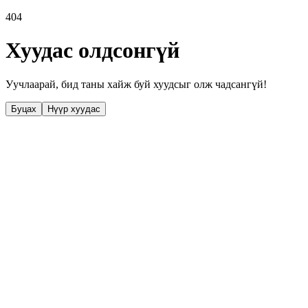
404
Хуудас олдсонгүй
Уучлаарай, бид таны хайж буй хуудсыг олж чадсангүй!
Буцах
Нүүр хуудас