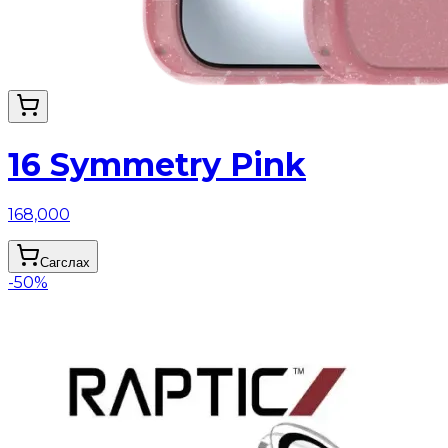
16 Symmetry Pink
168,000
Сагслах
-
50
%