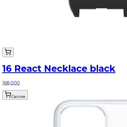
16 React Necklace black
168,000
Сагслах