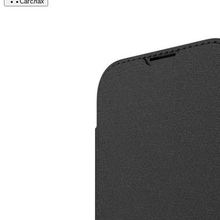
Сагслах