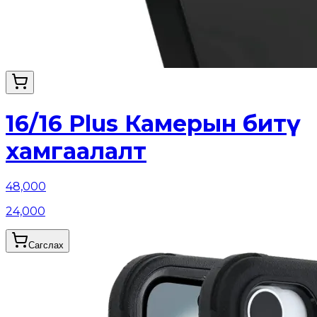
16/16 Plus Камерын битүү
хамгаалалт
48,000
24,000
Сагслах