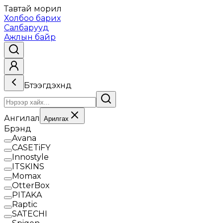
Тавтай морил
Холбоо барих
Салбарууд
Ажлын байр
Бүтээгдэхүүнүүд
Ангилал
Арилгах
Брэнд
Avana
CASETiFY
Innostyle
ITSKINS
Momax
OtterBox
PITAKA
Raptic
SATECHI