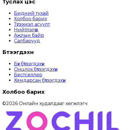
Туслах цэс
Бидний тухай
Холбоо барих
Түгээмэл асуулт
Нийтлэлүүд
Ажлын байр
Салбарууд
Бүтээгдэхүүн
Бүх бүтээгдэхүүн
Онцлох бүтээгдэхүүн
Бестселлер
Хямдарсан бүтээгдэхүүн
Холбоо барих
©
2026
Онлайн худалдааг хөгжүүлэгч