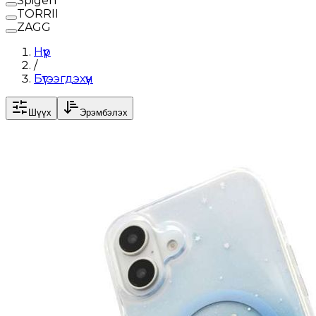
Spigen
TORRII
ZAGG
Нүүр
/
Бүтээгдэхүүн
Шүүх
Эрэмбэлэх