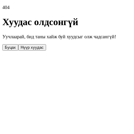
404
Хуудас олдсонгүй
Уучлаарай, бид таны хайж буй хуудсыг олж чадсангүй!
Буцах
Нүүр хуудас