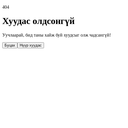
404
Хуудас олдсонгүй
Уучлаарай, бид таны хайж буй хуудсыг олж чадсангүй!
Буцах
Нүүр хуудас