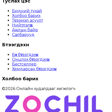
Туслах цэс
Бидний тухай
Холбоо барих
Түгээмэл асуулт
Нийтлэлүүд
Ажлын байр
Салбарууд
Бүтээгдэхүүн
Бүх бүтээгдэхүүн
Онцлох бүтээгдэхүүн
Бестселлер
Хямдарсан бүтээгдэхүүн
Холбоо барих
©
2026
Онлайн худалдааг хөгжүүлэгч