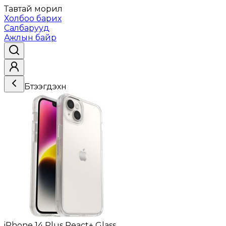
Тавтай морил
Холбоо барих
Салбарууд
Ажлын байр
Бүтээгдэхүүн
iPhone 14 Plus React+ Glass