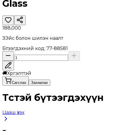
Glass
188,000
ЗЭйс болон шилэн наалт
Бүтээгдэхүүний код
:
77-88581
🚚
Хүргэлттэй
Сагслах
Захиалах
Төстэй бүтээгдэхүүн
Цааш үзэх