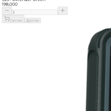
198,000
Сагслах
Дууссан