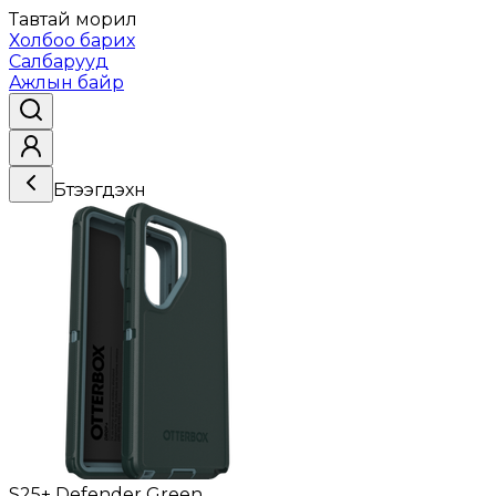
Тавтай морил
Холбоо барих
Салбарууд
Ажлын байр
Бүтээгдэхүүн
S25+ Defender Green