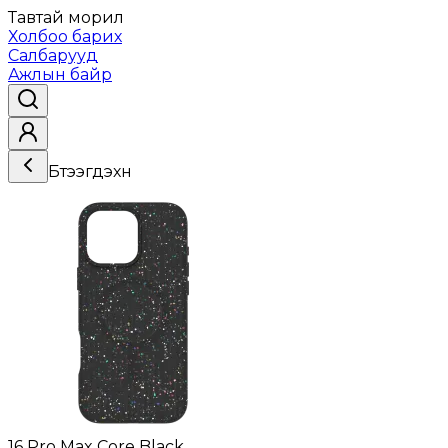
Тавтай морил
Холбоо барих
Салбарууд
Ажлын байр
Бүтээгдэхүүн
16 Pro Max Core Black