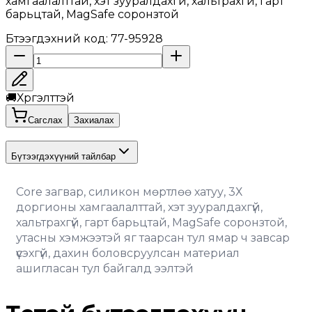
хамгаалалттай, хэт зууралдахгүй, хальтрахгүй, гарт
барьцтай, MagSafe соронзтой
Бүтээгдэхүүний код
:
77-95928
🚚
Хүргэлттэй
Сагслах
Захиалах
Бүтээгдэхүүний тайлбар
Core загвар, силикон мөртлөө хатуу, 3Х 
доргионы хамгаалалттай, хэт зууралдахгүй, 
хальтрахгүй, гарт барьцтай, MagSafe соронзтой, 
утасны хэмжээтэй яг таарсан тул ямар ч завсар 
үүсэхгүй, дахин боловсруулсан материал 
ашигласан тул байгалд ээлтэй