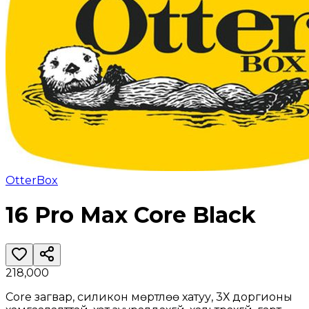
OtterBox
16 Pro Max Core Black
218,000
Core загвар, силикон мөртлөө хатуу, 3Х доргионы