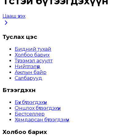
Төстэй бүтээгдэхүүн
Цааш үзэх
Туслах цэс
Бидний тухай
Холбоо барих
Түгээмэл асуулт
Нийтлэлүүд
Ажлын байр
Салбарууд
Бүтээгдэхүүн
Бүх бүтээгдэхүүн
Онцлох бүтээгдэхүүн
Бестселлер
Хямдарсан бүтээгдэхүүн
Холбоо барих