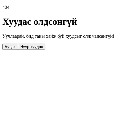
404
Хуудас олдсонгүй
Уучлаарай, бид таны хайж буй хуудсыг олж чадсангүй!
Буцах
Нүүр хуудас