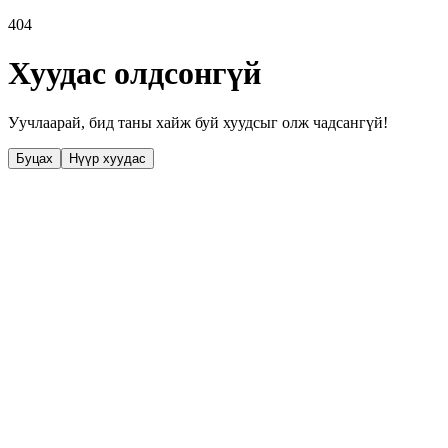
404
Хуудас олдсонгүй
Уучлаарай, бид таны хайж буй хуудсыг олж чадсангүй!
Буцах
Нүүр хуудас