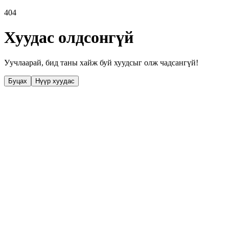
404
Хуудас олдсонгүй
Уучлаарай, бид таны хайж буй хуудсыг олж чадсангүй!
Буцах
Нүүр хуудас