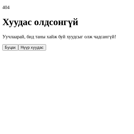
404
Хуудас олдсонгүй
Уучлаарай, бид таны хайж буй хуудсыг олж чадсангүй!
Буцах
Нүүр хуудас