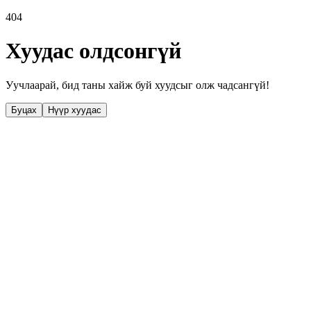
404
Хуудас олдсонгүй
Уучлаарай, бид таны хайж буй хуудсыг олж чадсангүй!
Буцах
Нүүр хуудас