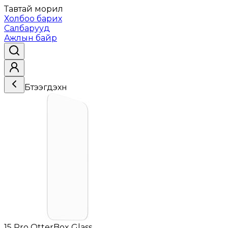
Тавтай морил
Холбоо барих
Салбарууд
Ажлын байр
Бүтээгдэхүүн
15 Pro OtterBox Glass