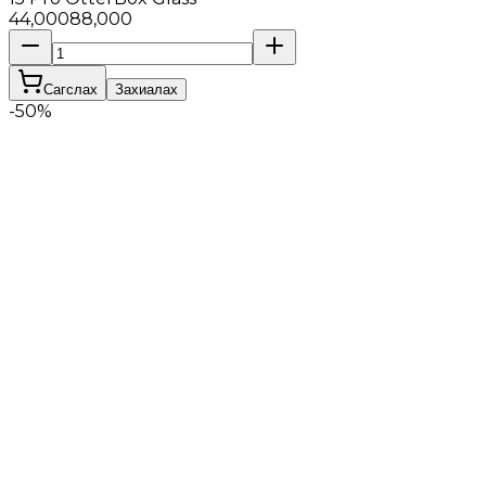
44,000
88,000
Сагслах
Захиалах
-
50
%