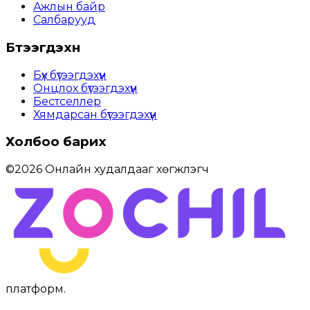
Ажлын байр
Салбарууд
Бүтээгдэхүүн
Бүх бүтээгдэхүүн
Онцлох бүтээгдэхүүн
Бестселлер
Хямдарсан бүтээгдэхүүн
Холбоо барих
©
2026
Онлайн худалдааг хөгжүүлэгч
платформ
.