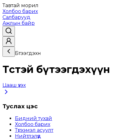
Тавтай морил
Холбоо барих
Салбарууд
Ажлын байр
Бүтээгдэхүүн
Төстэй бүтээгдэхүүн
Цааш үзэх
Туслах цэс
Бидний тухай
Холбоо барих
Түгээмэл асуулт
Нийтлэлүүд