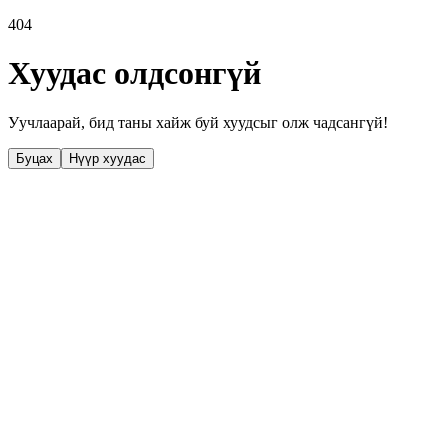
404
Хуудас олдсонгүй
Уучлаарай, бид таны хайж буй хуудсыг олж чадсангүй!
Буцах
Нүүр хуудас