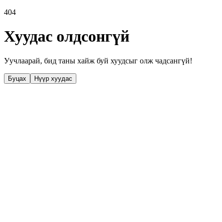
404
Хуудас олдсонгүй
Уучлаарай, бид таны хайж буй хуудсыг олж чадсангүй!
Буцах
Нүүр хуудас