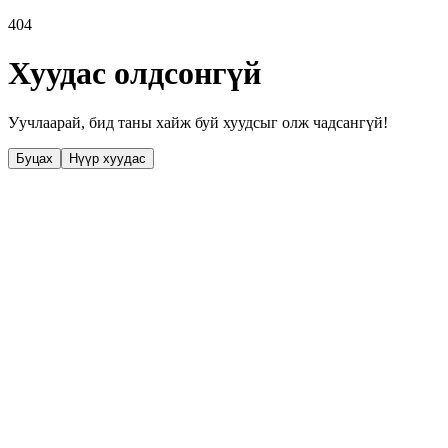
404
Хуудас олдсонгүй
Уучлаарай, бид таны хайж буй хуудсыг олж чадсангүй!
Буцах
Нүүр хуудас