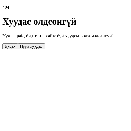
404
Хуудас олдсонгүй
Уучлаарай, бид таны хайж буй хуудсыг олж чадсангүй!
Буцах
Нүүр хуудас