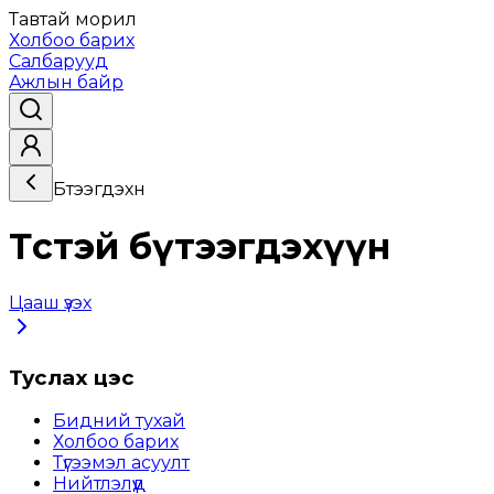
Тавтай морил
Холбоо барих
Салбарууд
Ажлын байр
Бүтээгдэхүүн
Төстэй бүтээгдэхүүн
Цааш үзэх
Туслах цэс
Бидний тухай
Холбоо барих
Түгээмэл асуулт
Нийтлэлүүд