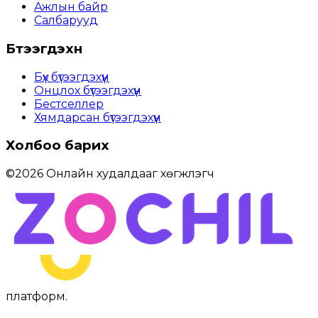
Ажлын байр
Салбарууд
Бүтээгдэхүүн
Бүх бүтээгдэхүүн
Онцлох бүтээгдэхүүн
Бестселлер
Хямдарсан бүтээгдэхүүн
Холбоо барих
©
2026
Онлайн худалдааг хөгжүүлэгч
платформ
.