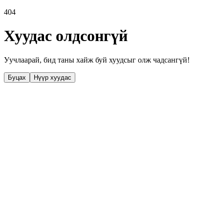
404
Хуудас олдсонгүй
Уучлаарай, бид таны хайж буй хуудсыг олж чадсангүй!
Буцах
Нүүр хуудас