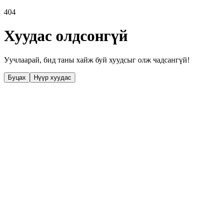
404
Хуудас олдсонгүй
Уучлаарай, бид таны хайж буй хуудсыг олж чадсангүй!
Буцах
Нүүр хуудас