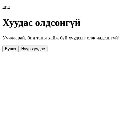
404
Хуудас олдсонгүй
Уучлаарай, бид таны хайж буй хуудсыг олж чадсангүй!
Буцах
Нүүр хуудас